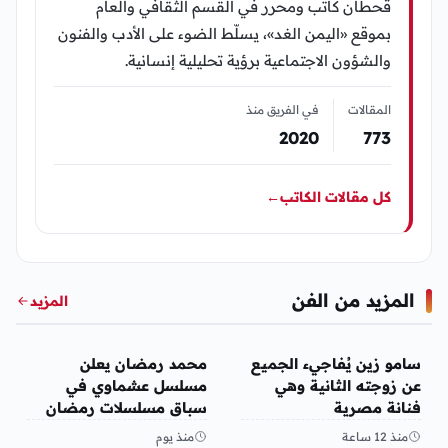
قحطان كاتب ومحرر في القسم الثقافي والعام
بموقع «اليمن الغد»، يسلّط الضوء على الأدب والفنون
والشؤون الاجتماعية برؤية تحليلية إنسانية.
المقالات
في الفريق منذ
2020
773
كل مقالات الكاتب
←
المزيد من الفن
المزيد
الفن
الفن
سامو زين يُفاجيء الجميع
محمد رمضان يعلن
عن زوجته الثانية وهي
مسلسل عشماوي في
فنانة مصرية
سباق مسلسلات رمضان
2027
منذ 12 ساعة
منذ يوم