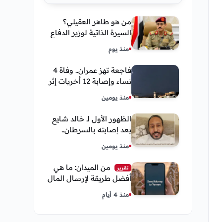
من هو طاهر العقيلي؟
السيرة الذاتية لوزير الدفاع
اليمني الجديد وأبرز
منذ يوم
مناصبه
فاجعة تهز عمران.. وفاة 4
نساء وإصابة 12 أخريات إثر
صاعقة رعدية خلال مناسبة
منذ يومين
اجتماعية
الظهور الأول لـ خالد شايع
بعد إصابته بالسرطان..
يكشف تفاصيل مؤثرة عن
منذ يومين
رحلة العلاج
من الميدان: ما هي
تقرير
أفضل طريقة لإرسال المال
إلى اليمن من السعودية
منذ 4 أيام
وأمريكا