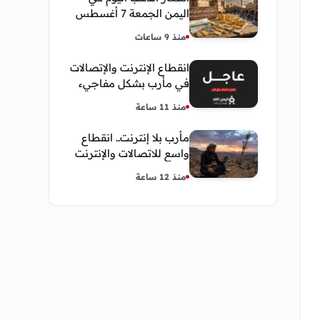
اليمن الجمعة 7 أغسطس
2026 — بيع وشراء صنعاء
منذ 9 ساعات
وعدن
انقطاع الإنترنت والإتصالات
في مأرب بشكل مفاجيء
فما هو سبب ذلك
منذ 11 ساعة
مأرب بلا إنترنت.. انقطاع
واسع للاتصالات والإنترنت
في معظم مديريات
منذ 12 ساعة
المحافظة