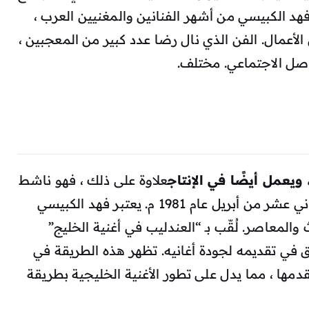
 فهد الكبيسي من أشهر الفنانين والمغنيين العرب ،
لأعمال. الفن الذي نال رضا عدد كبير من المعجبين ،
صل الاجتماعي. مختلف.
يعمل أيضًا في الإنتاج
علاوة على ذلك ، فهو ناشط
اجتماعي وعارض أزياء قطري. ولد في الثاني عشر من أبريل عام 1981 م. يعتبر فهد الكبيسي
المعاصر. لُقّب بـ “العندليب في أغنية الخليج”
ق في تقديمه لجودة أغانيه. تظهر هذه الطريقة في
مها ، مما يدل على تطور الأغنية الخليجية بطريقة