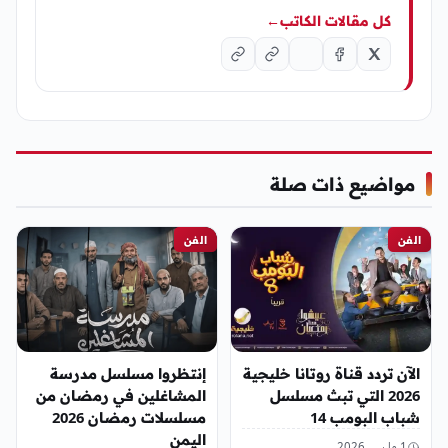
كل مقالات الكاتب
←
مواضيع ذات صلة
الفن
الفن
الآن تردد قناة روتانا خليجية
إنتظروا مسلسل مدرسة
2026 التي تبث مسلسل
المشاغلين في رمضان من
شباب البومب 14
مسلسلات رمضان 2026
اليمن
1 مارس، 2026