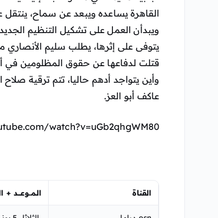
القاهرة يساعده ويبعد عن سماح، ينتقل ع
ويبدأن العمل على تشكيل التنظيم الجد
يتوفى على إثرها، يطلب سليم الأنصاري م
قتلت لدفاعها عن حقوق المظلومين في 
وأين يتواجد أدهم حاليا، تتم ترقية صلا
عاكف أبو العز.
outube.com/watch?v=uGb2qhgWM80
القناة
الـمـــوعـــــد +
osn دراما
الثلاثاء 5 يونيو