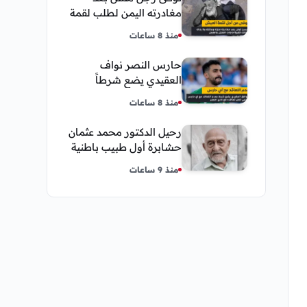
مغادرته اليمن لطلب لقمة
العيش وكانت أخر قبلة
منذ 8 ساعات
يقدمها لإبنته
حارس النصر نواف
العقيدي يضع شرطاً
حاسماً لإستمراره في
منذ 8 ساعات
النادي
رحيل الدكتور محمد عثمان
حشابرة أول طبيب باطنية
في الحديدة
منذ 9 ساعات