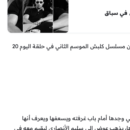
في سباق
مجريات الحلقة السابقة من المسلسل من مسلسل كلبش الموسم الثاني في حلقة اليوم 20
 وجدها أمام باب غرفته ويسعفها ويعرف أنها
ها، يذهب عوض إلى سليم اﻷنصاري ليقيم معه في