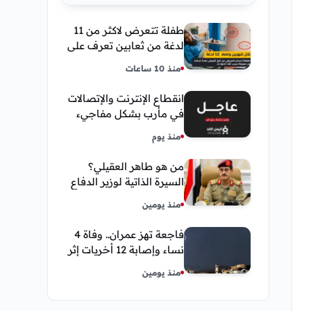
طفلة تتعرض لاكثر من 11
لدغة من ثعابين تعرف على
تفاصيل قصة أنسام
منذ 10 ساعات
العريقي
انقطاع الإنترنت والإتصالات
في مأرب بشكل مفاجيء
فما هو سبب ذلك
منذ يوم
من هو طاهر العقيلي؟
السيرة الذاتية لوزير الدفاع
اليمني الجديد وأبرز
منذ يومين
مناصبه
فاجعة تهز عمران.. وفاة 4
نساء وإصابة 12 أخريات إثر
صاعقة رعدية خلال مناسبة
منذ يومين
اجتماعية