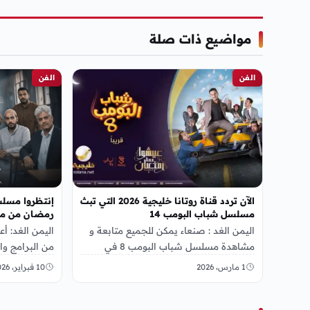
مواضيع ذات صلة
الفن
الفن
الآن تردد قناة روتانا خليجية 2026 التي تبث
إنتظروا مسل
مسلسل شباب البومب 14
رمضان من مسلسلا
اليمن الغد : صنعاء يمكن للجميع متابعة و
اليمن الغد: أ
مشاهدة مسلسل شباب البومب 8 في
من البرامج و
الموسم الجديد وذلك عن طريق مشاهدة…
أعلن عن مسل
1 مارس، 2026
10 فبراير، 2026
مدرسة…