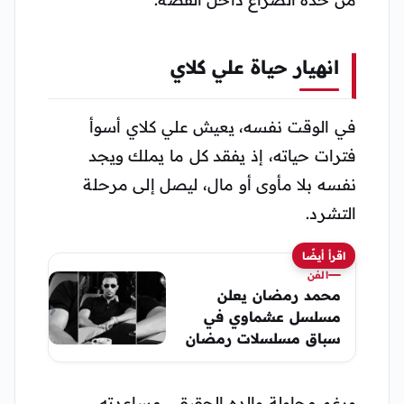
انهيار حياة علي كلاي
في الوقت نفسه، يعيش علي كلاي أسوأ
فترات حياته، إذ يفقد كل ما يملك ويجد
نفسه بلا مأوى أو مال، ليصل إلى مرحلة
التشرد.
اقرأ أيضًا
الفن
محمد رمضان يعلن
مسلسل عشماوي في
سباق مسلسلات رمضان
2027
ورغم محاولة والده الحقيقي مساعدته