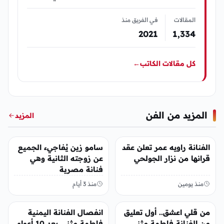
المقالات
في الفريق منذ
2021
1٬334
كل مقالات الكاتب
←
المزيد من الفن
المزيد
الفن
الفن
الفنانة راويه عمر تعلن عقد
سامو زين يُفاجيء الجميع
قرانها من نزار الجولحي
عن زوجته الثانية وهي
فنانة مصرية
منذ يومين
منذ 3 أيام
الفن
الفن
من قلي اعشق.. أول تعليق
انفصال الفنانة اليمنية
من الفنانة فاطمة مثنى
فاطمة مثنى بعد 10 أعوام