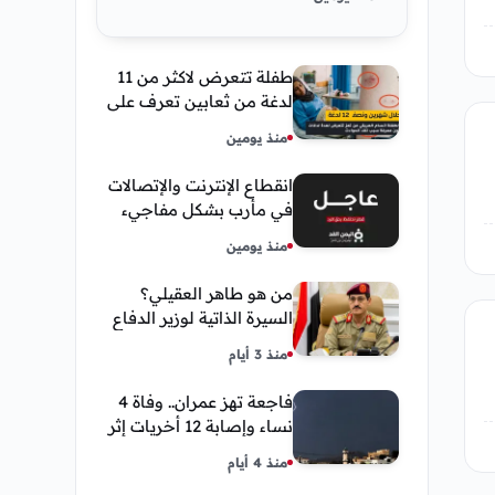
طفلة تتعرض لاكثر من 11
لدغة من ثعابين تعرف على
تفاصيل قصة أنسام
منذ يومين
العريقي
انقطاع الإنترنت والإتصالات
في مأرب بشكل مفاجيء
فما هو سبب ذلك
منذ يومين
من هو طاهر العقيلي؟
السيرة الذاتية لوزير الدفاع
اليمني الجديد وأبرز
منذ 3 أيام
مناصبه
فاجعة تهز عمران.. وفاة 4
نساء وإصابة 12 أخريات إثر
صاعقة رعدية خلال مناسبة
منذ 4 أيام
اجتماعية