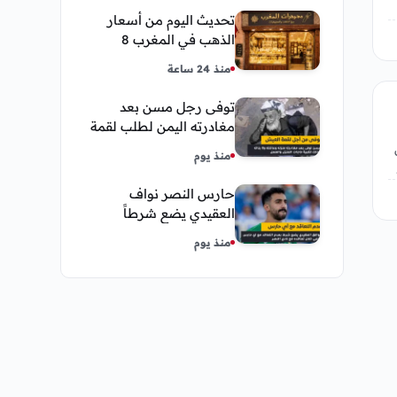
تحديث اليوم من أسعار
الذهب في المغرب 8
اغسطس 2026 كم عسر
منذ 24 ساعة
الجنية الذهب
توفى رجل مسن بعد
مغادرته اليمن لطلب لقمة
العيش وكانت أخر قبلة
منذ يوم
يقدمها لإبنته
حارس النصر نواف
العقيدي يضع شرطاً
حاسماً لإستمراره في
منذ يوم
النادي