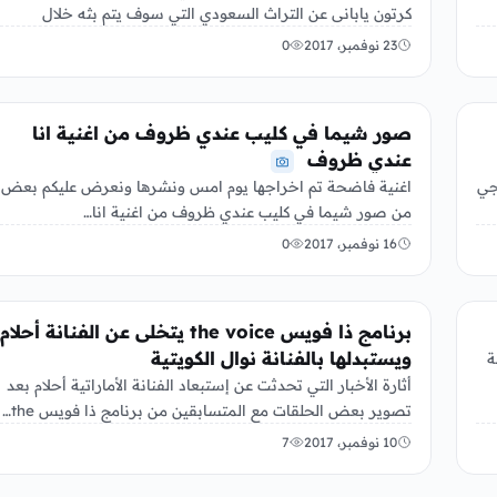
كرتون يابانى عن التراث السعودي التي سوف يتم بثه خلال
الأسابيع او…
23 نوفمبر، 2017
0
الفن
صور شيما في كليب عندي ظروف من اغنية انا
عندي ظروف
جي
اغنية فاضحة تم اخراجها يوم امس ونشرها ونعرض عليكم بعض
من صور شيما في كليب عندي ظروف من اغنية انا…
16 نوفمبر، 2017
0
الفن
برنامج ذا فويس the voice يتخلى عن الفنانة أحلام
ويستبدلها بالفنانة نوال الكويتية
ة
أثارة الأخبار التي تحدثت عن إستبعاد الفنانة الأماراتية أحلام بعد
تصوير بعض الحلقات مع المتسابقين من برنامج ذا فويس the…
10 نوفمبر، 2017
7