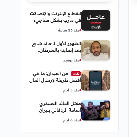
انقطاع الإنترنت والإتصالات
في مأرب بشكل مفاجيء
فما هو سبب ذلك
منذ 23 ساعة
الظهور الأول لـ خالد شايع
بعد إصابته بالسرطان..
يكشف تفاصيل مؤثرة عن
منذ يومين
رحلة العلاج
من الميدان: ما هي
تقرير
أفضل طريقة لإرسال المال
إلى اليمن من السعودية
منذ 5 أيام
وأمريكا
مقتل القائد العسكري
أسامة الردفاني بنيران
مسلحين مجهولين في
منذ 6 أيام
مديرية العبر