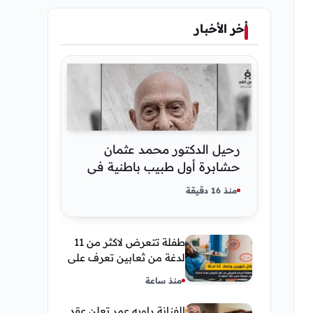
أخر الأخبار
رحيل الدكتور محمد عثمان
حشابرة أول طبيب باطنية في
الحديدة
منذ 16 دقيقة
طفلة تتعرض لاكثر من 11
لدغة من ثعابين تعرف على
تفاصيل قصة أنسام
منذ ساعة
العريقي
الفنانة راويه عمر تعلن عقد