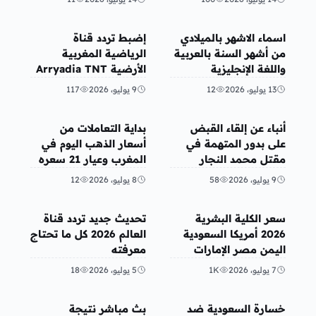
منوعات
رياضة
اسماء الاشهر بالميلادي
إضبط تردد قناة
من أشهر السنة بالعربية
الرياضية المغربية
واللغة الإنجليزية
الأرضية Arryadia TNT
13 يوليو، 2026
12
9 يوليو، 2026
117
أخبار محلية
أخبار الإقتصاد
أنباء عن إلقاء القبض
بداية التعاملات من
على بدور المتهمة في
أسعار الذهب اليوم في
مقتل محمد النجار
المغرب وعيار 21 سعره
1,087 درهم
9 يوليو، 2026
58
8 يوليو، 2026
12
منوعات
منوعات
سعر الكلية البشرية
تحديث جديد تردد قناة
2026 أمريكا السعودية
العالم 2026 كل ما تحتاج
اليمن مصر الإمارات
معرفته
7 يوليو، 2026
1K
5 يوليو، 2026
18
رياضة
رياضة
خسارة السعودية ضد
بث مباشر نتيجة