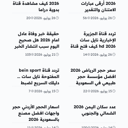
2026 أرقى عبارات
2026 كيف مشاهدة قناة
الامتنان والتقدير
بدوية دراما
26 يوليو، 2026
56
26 يوليو، 2026
20
منوعات
الفن
تردد قناة الجزيرة
حقيقة خبر وفاة عادل
الإخبارية نايل سات
امام 2026 هل صحيح
2026 hd كيف فتح قناة
اليوم سبب انتشار الخبر
الجزيرة على الجوال بث
كم عمر عادل امام
26 يوليو، 2026
14
21 يوليو، 2026
103
مباشر
أخبار الإقتصاد
منوعات
سعر حجر الرياض 2026
تردد قناة bein sport
افضل مؤسسة حجر
المفتوحة نايل سات …
طبيعي في السعودية
دليلك السريع لضبط
شركة حجر الدار
الشبكة الرياضية الأشهر
15 يوليو، 2026
22
15 يوليو، 2026
7
أخبار محلية
منوعات
عدد سكان اليمن 2026
اسعار الحجر الأردني حجر
الشمالي والجنوبي
واجهات افضل مصنع
بالسعودية 2026
14 يوليو، 2026
100
14 يوليو، 2026
11