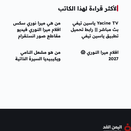
الأكثر قراءة لهذا الكاتب
Yacine TV ياسين تيفي
من هي ميرا نوري سكس
بث مباشر || رابط تحميل
افلام ميرا النوري فيديو
تطبيق ياسين تيفي
مقاطع صور انستقرام
2026 Yacine TV APK
تيك توك
ياسين تي في
افلام ميرا النوري 😱
من هو مشعل النامي
2027
ويكيبيديا السيرة الذاتية