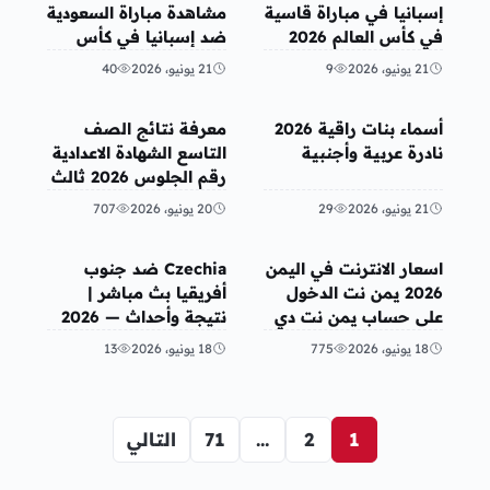
إسبانيا في مباراة قاسية
مشاهدة مباراة السعودية
في كأس العالم 2026
ضد إسبانيا في كأس
في المواجهة الثانية
العالم 2026
21 يونيو، 2026
9
21 يونيو، 2026
40
منوعات
أخبار محلية
أسماء بنات راقية 2026
معرفة نتائج الصف
نادرة عربية وأجنبية
التاسع الشهادة الاعدادية
رقم الجلوس 2026 ثالث
اعدادي اساسي اليمن –
21 يونيو، 2026
29
20 يونيو، 2026
707
صنعاء
أخبار محلية
رياضة
اسعار الانترنت في اليمن
Czechia ضد جنوب
2026 يمن نت الدخول
أفريقيا بث مباشر |
على حساب يمن نت دي
نتيجة وأحداث — 2026
اس ال 4 جي 4G
18 يونيو، 2026
775
18 يونيو، 2026
13
1
2
…
71
التالي