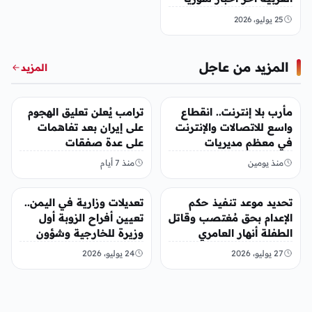
25 يوليو، 2026
المزيد من عاجل
المزيد
عاجل
عاجل
مأرب بلا إنترنت.. انقطاع
ترامب يُعلن تعليق الهجوم
واسع للاتصالات والإنترنت
على إيران بعد تفاهمات
في معظم مديريات
على عدة صفقات
المحافظة
منذ يومين
منذ 7 أيام
أخبار محلية
عاجل
تحديد موعد تنفيذ حكم
تعديلات وزارية في اليمن..
الإعدام بحق مُغتصب وقاتل
تعيين أفراح الزوبة أول
الطفلة أنهار العامري
وزيرة للخارجية وشؤون
المغتربين
27 يوليو، 2026
24 يوليو، 2026