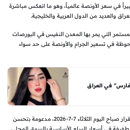
يراً في سعر الأونصة عالمياً، وهو ما انعكس مباشرة
راق والعديد من الدول العربية والخليجية.
لمستمر التي يمر بها المعدن النفيس في البورصات
ملحوظة في تسعير الجرام والأونصة على حد سواء
فارس” في العراق
وفي المقابل، تحاول أسواق الذهب الاستقرار صباح اليوم الثلاثاء 7-7-2026، مدعومة بتحسن
فيفة في أسعار السلع الأساسية بالسوق المحلي.