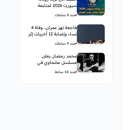
سبورت 2026 لمتابعة
برنامج وليد الفراج
منذ 8 ساعات
فاجعة تهز عمران.. وفاة 4
نساء وإصابة 12 أخريات إثر
صاعقة رعدية خلال مناسبة
منذ 9 ساعات
اجتماعية
محمد رمضان يعلن
مسلسل عشماوي في
سباق مسلسلات رمضان
منذ 14 ساعة
2027