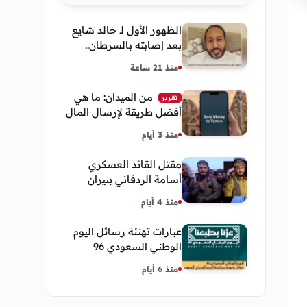
الظهور الأول لـ خالد شايع
بعد إصابته بالسرطان..
يكشف تفاصيل مؤثرة عن
منذ 21 ساعة
رحلة العلاج
من الميدان: ما هي
تقرير
أفضل طريقة لإرسال المال
إلى اليمن من السعودية
منذ 3 أيام
وأمريكا
مقتل القائد العسكري
أسامة الردفاني بنيران
مسلحين مجهولين في
منذ 4 أيام
مديرية العبر
عبارات تهنئة رسائل اليوم
الوطني السعودي 96
إحتفالات وشعار اليوم
منذ 6 أيام
الوطني 2026 عزنا بطبعنا