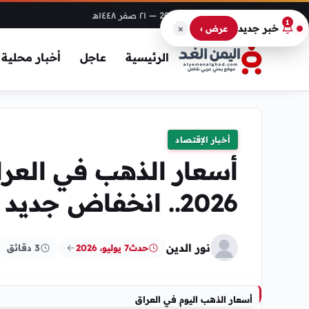
الخميس، 6 أغسطس 2026
— ٢١ صفر ١٤٤٨هـ
1
×
خبر جديد
عرض ›
الرئيسية
عاجل
أخبار محلية
أخبار الإقتصاد
2026.. انخفاض جديد في بغداد وأربيل
نور الدين
حدث
7 يوليو، 2026
3 دقائق
أسعار الذهب اليوم في العراق