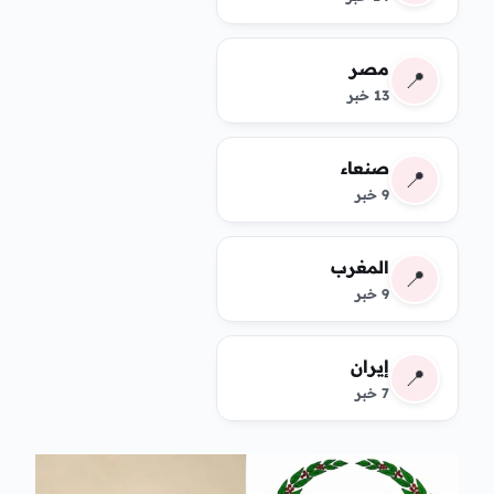
مصر
📍
13 خبر
صنعاء
📍
9 خبر
المغرب
📍
9 خبر
إيران
📍
7 خبر