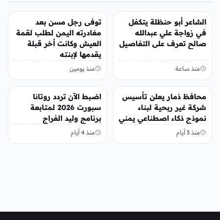
منوعات
منوعات
الشاعر أبو حنظلة يتكفل
توفى رجل مسن بعد
في زواجة علي عبدالله
مغادرته اليمن لطلب لقمة
صالح تعرف على التفاصيل
العيش وكانت أخر قبلة
يقدمها لإبنته
منذ ساعة
منذ يومين
منوعات
منوعات
محافظ ذمار يعلن تأسيس
اضبط الآن تردد روتانا
شركة غير ربحية لبناء
سبورت 2026 لمتابعة
نموذج ذكاء اصطناعي يمني
برنامج وليد الفراج
منذ 3 أيام
منذ 4 أيام