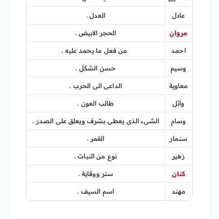
عادل
العدل .
مروان
الحجر الابيض .
احمد
من فعل ما يحمد عليه .
وسيم
حسن الشكل .
معاوية
الداعى الى الحرب .
وائل
طالب العون .
وسام
الشىء الذى يعطى بشرف ويعلق على الصدر .
سنمار
القمر .
زهير
نوع من النبات .
كنان
ستر ووقاية .
مهند
اسم السيف .