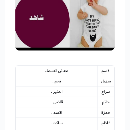
▶
الاسم
معانى الاسماء
سهيل
نجم .
سراج
المنير .
حاتم
قاضى .
حمزة
الاسد .
كاظم
ساكت .