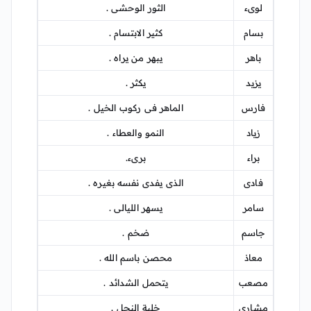
لوىء
الثور الوحشى .
بسام
كثير الابتسام .
باهر
يبهر من يراه .
يزيد
يكثر .
فارس
الماهر فى ركوب الخيل .
زياد
النمو والعطاء .
براء
برىء.
فادى
الذى يفدى نفسه بغيره .
سامر
يسهر الليالى .
جاسم
ضخم .
معاذ
محصن باسم الله .
مصعب
يتحمل الشدائد .
مشارى
خلية النحل .