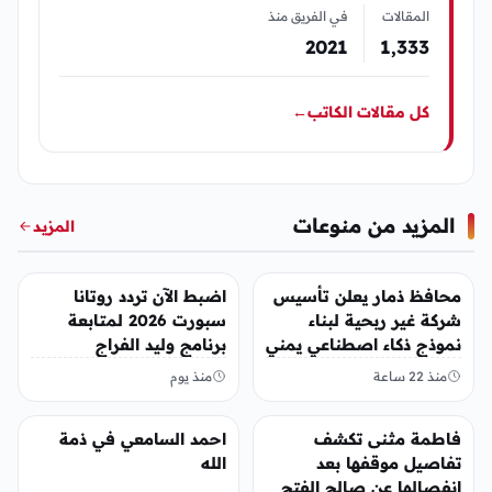
المقالات
في الفريق منذ
2021
1٬333
كل مقالات الكاتب
←
المزيد من منوعات
المزيد
منوعات
منوعات
محافظ ذمار يعلن تأسيس
اضبط الآن تردد روتانا
شركة غير ربحية لبناء
سبورت 2026 لمتابعة
نموذج ذكاء اصطناعي يمني
برنامج وليد الفراج
منذ 22 ساعة
منذ يوم
منوعات
منوعات
فاطمة مثنى تكشف
احمد السامعي في ذمة
تفاصيل موقفها بعد
الله
انفصالها عن صالح الفتح