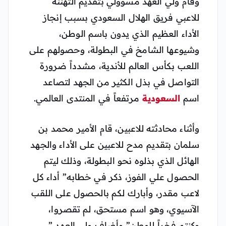
وقام ولي العهد مسؤولي بتقديم التهنئة
للاعبي فريق الهلال السعودي بسبب إنجاز
الأداء العظيم الذي يدون باسم الوطن،
وشيوعها الشامخ في البطولة، وحصولهم على
اللعب بكأس العالم للأندية، مشدداً ضرورة
التواصل في بذل الكثير من الجهد لتصاعد
اسم
السعودية
مرتفعاً في المنتدى العالمي.
وأثناء محادثته للاعبين، قام الأمير محمد بن
سلمان بتقديم مدح للاعبين على الأداء والجهد
الهائل الذي بذلوه نحو البطولة، وذلك ليتم
الحصول علي الفوز، ذكر في خطابه” أداء كل
لاعب مقدر، وأبارك لكم بالحصول على اللقب
الآسيوي، وهو اسم مستحق، لم تقصروا،
وكنتم فخراً للوطن” وأضاف ولي العهد ”