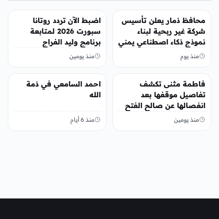
منوعات
منوعات
محافظ ذمار يعلن تأسيس
اضبط الآن تردد روتانا
شركة غير ربحية لبناء
سبورت 2026 لمتابعة
نموذج ذكاء اصطناعي يمني
برنامج وليد الفراج
منذ يوم
منذ يومين
منوعات
منوعات
فاطمة مثنى تكشف
احمد السامعي في ذمة
تفاصيل موقفها بعد
الله
انفصالها عن صالح الفتح
منذ يومين
منذ 6 أيام