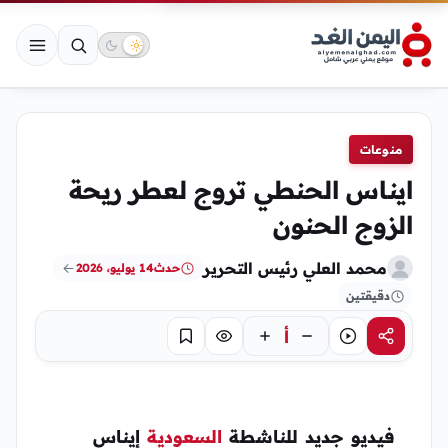
منوعات
ايناس الحنطي تروج لعطر ريحة
الزوج الحنون
محمد العلي رئيس التحرير
حدث
14 يوليو، 2026
دقيقتين
أ
مشاركة
استماع
تركيز
حفظ
فيديو جديد للناشطة
السعودية
إيناس