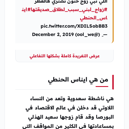
اللي تبي زوج حنون تشتري هالعطر
#زواج_لبني_سبب_لطلاق_صديقتها
#اين
اس_الحنطي
pic.twitter.com/XDILSobBB3
— ِ (@ool_we) December 2, 2019
عرض التغريدة كاملة بشكلها التفاعلي
من هي ايناس الحنطي
هي ناشطة سعدوية وتعد من النساء
اللاوتي قد دخلن في عالم الاقتصاد في
البورصا وقد قام زوجها سعيد الهذلي
بمساعادتها في الكثير من المواقف التي