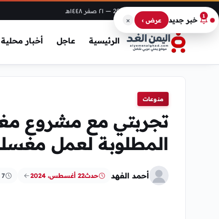
الخميس، 6 أغسطس 2026
— ٢١ صفر ١٤٤٨هـ
1
×
خبر جديد
عرض ›
الرئيسية
عاجل
أخبار محلية
منوعات
تجربتي مع مشروع مغس
المطلوبة لعمل مغسلة
أحمد الفهد
حدث
22 أغسطس، 2024
7 دقائق