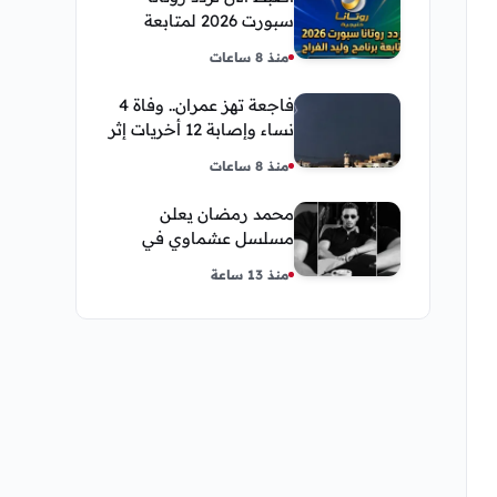
سبورت 2026 لمتابعة
برنامج وليد الفراج
منذ 8 ساعات
فاجعة تهز عمران.. وفاة 4
نساء وإصابة 12 أخريات إثر
صاعقة رعدية خلال مناسبة
منذ 8 ساعات
اجتماعية
محمد رمضان يعلن
مسلسل عشماوي في
سباق مسلسلات رمضان
منذ 13 ساعة
2027