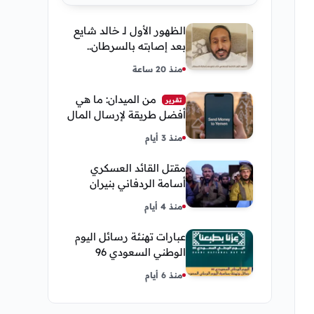
الظهور الأول لـ خالد شايع
بعد إصابته بالسرطان..
يكشف تفاصيل مؤثرة عن
منذ 20 ساعة
رحلة العلاج
من الميدان: ما هي
تقرير
أفضل طريقة لإرسال المال
إلى اليمن من السعودية
منذ 3 أيام
وأمريكا
مقتل القائد العسكري
أسامة الردفاني بنيران
مسلحين مجهولين في
منذ 4 أيام
مديرية العبر
عبارات تهنئة رسائل اليوم
الوطني السعودي 96
إحتفالات وشعار اليوم
منذ 6 أيام
الوطني 2026 عزنا بطبعنا