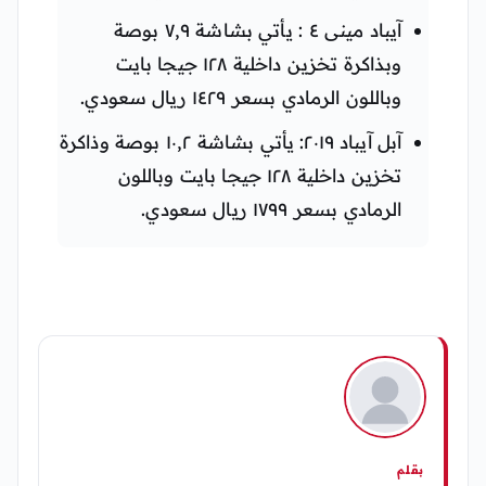
آيباد مينى ٤ : يأتي بشاشة ٧,٩ بوصة
وبذاكرة تخزين داخلية ١٢٨ جيجا بايت
وباللون الرمادي بسعر ١٤٢٩ ريال سعودي.
آبل آيباد ٢٠١٩: يأتي بشاشة ١٠,٢ بوصة وذاكرة
تخزين داخلية ١٢٨ جيجا بايت وباللون
الرمادي بسعر ١٧٩٩ ريال سعودي.
بقلم