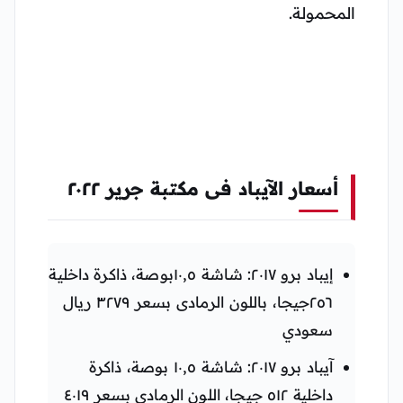
المحمولة.
أسعار الآيباد فى مكتبة جرير ٢٠٢٢
إيباد برو ٢٠١٧: شاشة ١٠,٥بوصة، ذاكرة داخلية
٢٥٦جيجا، باللون الرمادى بسعر ٣٢٧٩ ريال
سعودي
آيباد برو ٢٠١٧: شاشة ١٠,٥ بوصة، ذاكرة
داخلية ٥١٢ جيجا، اللون الرمادى بسعر ٤٠١٩