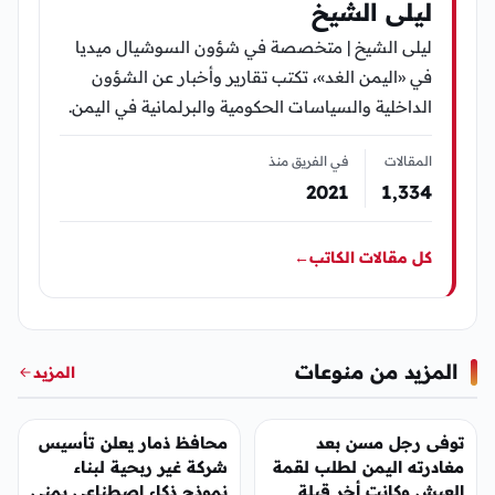
ليلى الشيخ
ليلى الشيخ | متخصصة في شؤون السوشيال ميديا
في «اليمن الغد»، تكتب تقارير وأخبار عن الشؤون
الداخلية والسياسات الحكومية والبرلمانية في اليمن.
المقالات
في الفريق منذ
2021
1٬334
كل مقالات الكاتب
←
المزيد من منوعات
المزيد
منوعات
منوعات
توفى رجل مسن بعد
محافظ ذمار يعلن تأسيس
مغادرته اليمن لطلب لقمة
شركة غير ربحية لبناء
العيش وكانت أخر قبلة
نموذج ذكاء اصطناعي يمني