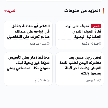
المزيد من منوعات
المزيد
منوعات
منوعات
تعرف على تردد
الشاعر أبو حنظلة يتكفل
خاص
قناة المولد النبوي
في زواجة علي عبدالله
الفضائية اليمنية
صالح تعرف على التفاصيل
منذ 40 دقيقة
منذ 4 ساعات
منوعات
منوعات
توفى رجل مسن بعد
محافظ ذمار يعلن تأسيس
مغادرته اليمن لطلب لقمة
شركة غير ربحية لبناء
العيش وكانت أخر قبلة
نموذج ذكاء اصطناعي يمني
يقدمها لإبنته
منذ يومين
منذ 3 أيام