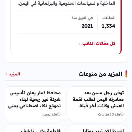
الداخلية والسياسات الحكومية والبرلمانية في اليمن.
المقالات
في الفريق منذ
2021
1٬334
كل مقالات الكاتب
←
المزيد من منوعات
المزيد
منوعات
منوعات
توفى رجل مسن بعد
محافظ ذمار يعلن تأسيس
مغادرته اليمن لطلب لقمة
شركة غير ربحية لبناء
العيش وكانت أخر قبلة
نموذج ذكاء اصطناعي يمني
يقدمها لإبنته
منذ 10 ساعات
منذ يومين
منوعات
منوعات
اضبط الآن تردد روتانا
فاطمة مثنى تكشف