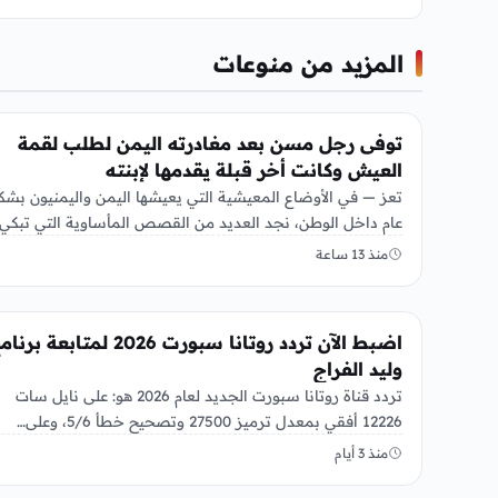
المزيد من منوعات
منوعات
توفى رجل مسن بعد مغادرته اليمن لطلب لقمة
العيش وكانت أخر قبلة يقدمها لإبنته
تعز — في الأوضاع المعيشية التي يعيشها اليمن واليمنيون بشك
عام داخل الوطن، نجد العديد من القصص المأساوية التي تبكي
منذ 13 ساعة
منوعات
اضبط الآن تردد روتانا سبورت 2026 لمتابعة بر
وليد الفراج
تردد قناة روتانا سبورت الجديد لعام 2026 هو: على نايل سات
12226 أفقي بمعدل ترميز 27500 وتصحيح خطأ 5/6، وعلى…
منذ 3 أيام