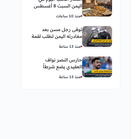
اليمن السبت 8 أغسطس
2026 — بيع وشراء صنعاء
منذ 10 ساعات
وعدن
توفى رجل مسن بعد
مغادرته اليمن لطلب لقمة
العيش وكانت أخر قبلة
منذ 13 ساعة
يقدمها لإبنته
حارس النصر نواف
العقيدي يضع شرطاً
حاسماً لإستمراره في
منذ 13 ساعة
النادي