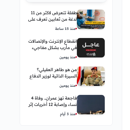
طفلة تتعرض لاكثر من 11
لدغة من ثعابين تعرف على
تفاصيل قصة أنسام
منذ 15 ساعة
العريقي
انقطاع الإنترنت والإتصالات
في مأرب بشكل مفاجيء
فما هو سبب ذلك
منذ يومين
من هو طاهر العقيلي؟
السيرة الذاتية لوزير الدفاع
اليمني الجديد وأبرز
منذ يومين
مناصبه
فاجعة تهز عمران.. وفاة 4
نساء وإصابة 12 أخريات إثر
صاعقة رعدية خلال مناسبة
منذ 3 أيام
اجتماعية