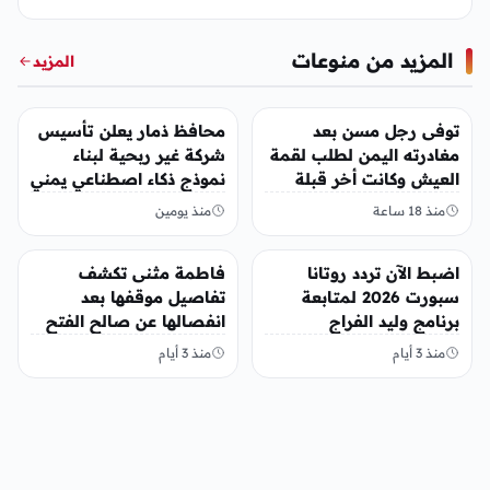
المزيد من منوعات
المزيد
منوعات
منوعات
توفى رجل مسن بعد
محافظ ذمار يعلن تأسيس
مغادرته اليمن لطلب لقمة
شركة غير ربحية لبناء
العيش وكانت أخر قبلة
نموذج ذكاء اصطناعي يمني
يقدمها لإبنته
منذ 18 ساعة
منذ يومين
منوعات
منوعات
اضبط الآن تردد روتانا
فاطمة مثنى تكشف
سبورت 2026 لمتابعة
تفاصيل موقفها بعد
برنامج وليد الفراج
انفصالها عن صالح الفتح
منذ 3 أيام
منذ 3 أيام