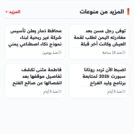
المزيد من منوعات
المزيد
منوعات
منوعات
توفى رجل مسن بعد
محافظ ذمار يعلن تأسيس
مغادرته اليمن لطلب لقمة
شركة غير ربحية لبناء
العيش وكانت أخر قبلة
نموذج ذكاء اصطناعي يمني
يقدمها لإبنته
منذ 13 ساعة
منذ يومين
منوعات
منوعات
اضبط الآن تردد روتانا
فاطمة مثنى تكشف
سبورت 2026 لمتابعة
تفاصيل موقفها بعد
برنامج وليد الفراج
انفصالها عن صالح الفتح
منذ 3 أيام
منذ 3 أيام