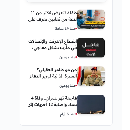
طفلة تتعرض لاكثر من 11
لدغة من ثعابين تعرف على
تفاصيل قصة أنسام
منذ 19 ساعة
العريقي
انقطاع الإنترنت والإتصالات
في مأرب بشكل مفاجيء
فما هو سبب ذلك
منذ يومين
من هو طاهر العقيلي؟
السيرة الذاتية لوزير الدفاع
اليمني الجديد وأبرز
منذ يومين
مناصبه
فاجعة تهز عمران.. وفاة 4
نساء وإصابة 12 أخريات إثر
صاعقة رعدية خلال مناسبة
منذ 3 أيام
اجتماعية