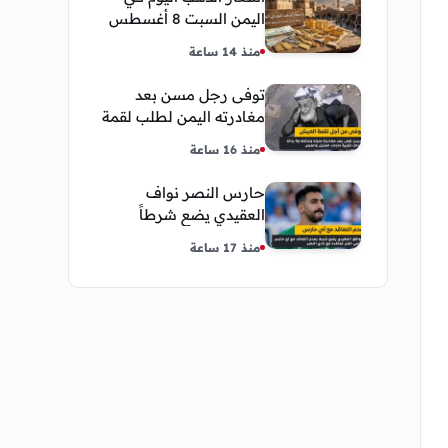
اليمن السبت 8 أغسطس
2026 — بيع وشراء صنعاء
منذ 14 ساعة
وعدن
توفى رجل مسن بعد
مغادرته اليمن لطلب لقمة
العيش وكانت أخر قبلة
منذ 16 ساعة
يقدمها لإبنته
حارس النصر نواف
العقيدي يضع شرطاً
حاسماً لإستمراره في
منذ 17 ساعة
النادي