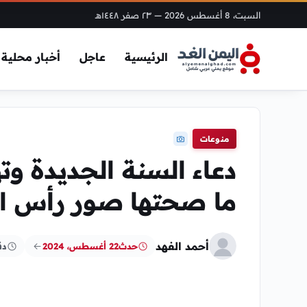
السبت، 8 أغسطس 2026
— ٢٣ صفر ١٤٤٨هـ
الرئيسية
عاجل
أخبار محلية
منوعات
دعاء السنة الجديدة وته
ما صحتها صور رأس السنة
أحمد الفهد
حدث
22 أغسطس، 2024
دق