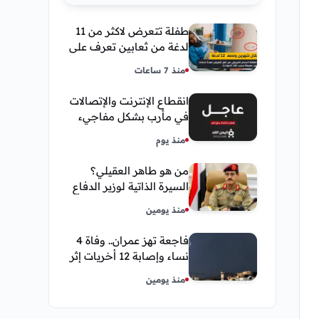
طفلة تتعرض لاكثر من 11
لدغة من ثعابين تعرف على
تفاصيل قصة أنسام
منذ 7 ساعات
العريقي
انقطاع الإنترنت والإتصالات
في مأرب بشكل مفاجيء
فما هو سبب ذلك
منذ يوم
من هو طاهر العقيلي؟
السيرة الذاتية لوزير الدفاع
اليمني الجديد وأبرز
منذ يومين
مناصبه
فاجعة تهز عمران.. وفاة 4
نساء وإصابة 12 أخريات إثر
صاعقة رعدية خلال مناسبة
منذ يومين
اجتماعية