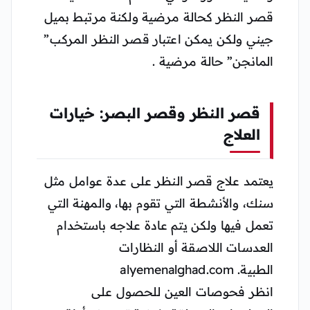
قصر النظر كحالة مرضية ولكنة مرتبط بميل
جيني ولكن يمكن اعتبار قصر النظر المركب”
المانجن” حالة مرضية .
قصر النظر وقصر البصر: خيارات
العلاج
يعتمد علاج قصر النظر على عدة عوامل مثل
سنك، والأنشطة التي تقوم بها، والمهنة التي
تعمل فيها ولكن يتم عادة علاجه باستخدام
العدسات اللاصقة أو النظارات
الطبية. alyemenalghad.com
انظر فحوصات العين للحصول على