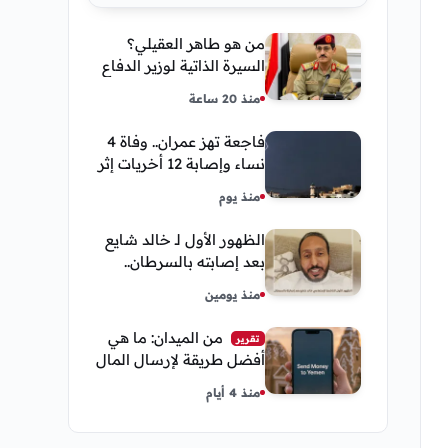
من هو طاهر العقيلي؟
السيرة الذاتية لوزير الدفاع
اليمني الجديد وأبرز
منذ 20 ساعة
مناصبه
فاجعة تهز عمران.. وفاة 4
نساء وإصابة 12 أخريات إثر
صاعقة رعدية خلال مناسبة
منذ يوم
اجتماعية
الظهور الأول لـ خالد شايع
بعد إصابته بالسرطان..
يكشف تفاصيل مؤثرة عن
منذ يومين
رحلة العلاج
من الميدان: ما هي
تقرير
أفضل طريقة لإرسال المال
إلى اليمن من السعودية
منذ 4 أيام
وأمريكا