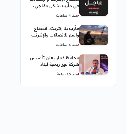
في مأرب بشكل مفاجيء
فما هو سبب ذلك
منذ 4 ساعات
مأرب بلا إنترنت.. انقطاع
واسع للاتصالات والإنترنت
في معظم مديريات
منذ 4 ساعات
المحافظة
محافظ ذمار يعلن تأسيس
شركة غير ربحية لبناء
نموذج ذكاء اصطناعي يمني
منذ 15 ساعة