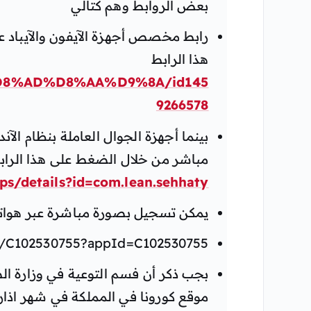
بعض الروابط وهم كتالي
هذا الرابط
5%D8%AD%D8%AA%D9%8A/id145
9266578
مباشر من خلال الضغط على هذا الراب
ps/details?id=com.lean.sehhaty
يمكن تسجيل بصورة مباشرة عبر هواتف
pp/C102530755?appId=C102530755
بجب ذكر أن فسم التوعية في وزارة ا
موقع كورونا في المملكة في شهر اذار ٢٠٢٠