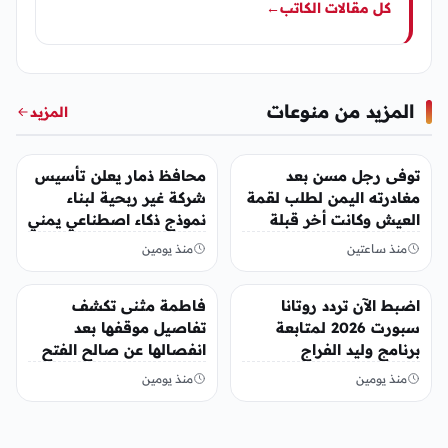
كل مقالات الكاتب
←
المزيد من منوعات
المزيد
منوعات
منوعات
توفى رجل مسن بعد
محافظ ذمار يعلن تأسيس
مغادرته اليمن لطلب لقمة
شركة غير ربحية لبناء
العيش وكانت أخر قبلة
نموذج ذكاء اصطناعي يمني
يقدمها لإبنته
منذ ساعتين
منذ يومين
منوعات
منوعات
اضبط الآن تردد روتانا
فاطمة مثنى تكشف
سبورت 2026 لمتابعة
تفاصيل موقفها بعد
برنامج وليد الفراج
انفصالها عن صالح الفتح
منذ يومين
منذ يومين