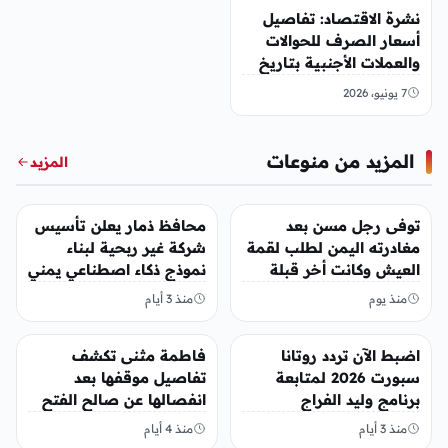
نشرة الاقتصاد: تفاصيل
أسعار الصرف للحوالات
والعملات الأجنبية بتاريخ
الأحد، 7 يونيو 2026
7 يونيو، 2026
المزيد من منوعات
المزيد
منوعات
منوعات
توفى رجل مسن بعد
محافظ ذمار يعلن تأسيس
مغادرته اليمن لطلب لقمة
شركة غير ربحية لبناء
العيش وكانت أخر قبلة
نموذج ذكاء اصطناعي يمني
يقدمها لإبنته
منذ يوم
منذ 3 أيام
منوعات
منوعات
اضبط الآن تردد روتانا
فاطمة مثنى تكشف
سبورت 2026 لمتابعة
تفاصيل موقفها بعد
برنامج وليد الفراج
انفصالها عن صالح الفتح
منذ 3 أيام
منذ 4 أيام