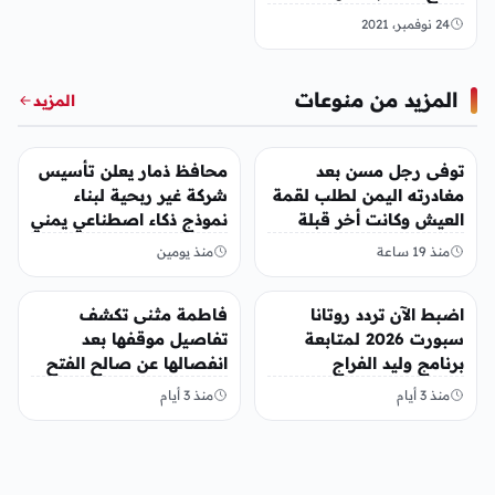
الإبتدائية 1443 والإعدادية
24 نوفمبر، 2021
الفصل الدرساي
المزيد من منوعات
المزيد
منوعات
منوعات
توفى رجل مسن بعد
محافظ ذمار يعلن تأسيس
مغادرته اليمن لطلب لقمة
شركة غير ربحية لبناء
العيش وكانت أخر قبلة
نموذج ذكاء اصطناعي يمني
يقدمها لإبنته
منذ 19 ساعة
منذ يومين
منوعات
منوعات
اضبط الآن تردد روتانا
فاطمة مثنى تكشف
سبورت 2026 لمتابعة
تفاصيل موقفها بعد
برنامج وليد الفراج
انفصالها عن صالح الفتح
منذ 3 أيام
منذ 3 أيام