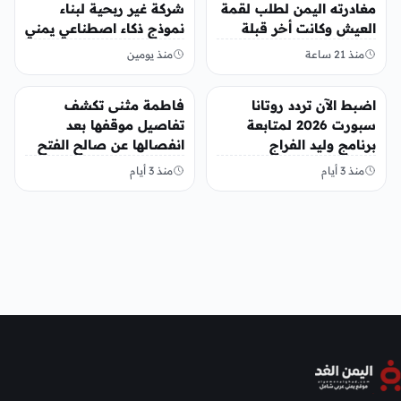
مغادرته اليمن لطلب لقمة
شركة غير ربحية لبناء
العيش وكانت أخر قبلة
نموذج ذكاء اصطناعي يمني
يقدمها لإبنته
منذ 21 ساعة
منذ يومين
منوعات
منوعات
اضبط الآن تردد روتانا
فاطمة مثنى تكشف
سبورت 2026 لمتابعة
تفاصيل موقفها بعد
برنامج وليد الفراج
انفصالها عن صالح الفتح
منذ 3 أيام
منذ 3 أيام