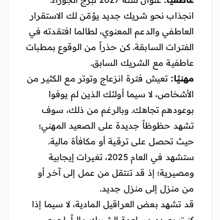
انجذاب نحو شريك جديد يؤمّن لك الاستقرار
العاطفي والدعم المعنوي، لطالما افتقدته في
الفترات السابقة. كن حذراً من الوقوع بمطبات
عاطفية مع الشريك السابق.
مهنيًا:
تعيش فترة انزعاج وتوتر مع الكثير من
الأشخاص، لا سيما أولئك الذين لم يوفوا
بوعودهم تجاهك. وبالرغم من ذلك، سوف
تشهد حظوظاً جديدة على الصعيد المهني؛
حيث تحصل على ترقية أو مكافأة مالية.
ستشهد في العام 2025، تغيرات إيجابية
ومصيرية؛ إذ قد تنتقل من عمل إلى آخر أو
من منزل إلى منزل جديد.
قد تشهد بعض العراقيل المادية، لا سيما إذا
كنت بصدد مساعدة الشريك مالياً. احرص