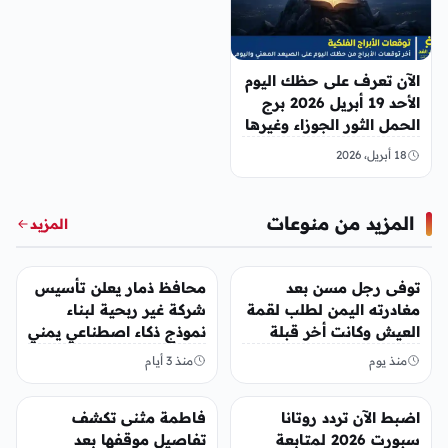
الآن تعرف على حظك اليوم
الأحد 19 أبريل 2026 برج
الحمل الثور الجوزاء وغيرها
18 أبريل، 2026
المزيد من منوعات
المزيد
منوعات
منوعات
توفى رجل مسن بعد
محافظ ذمار يعلن تأسيس
مغادرته اليمن لطلب لقمة
شركة غير ربحية لبناء
العيش وكانت أخر قبلة
نموذج ذكاء اصطناعي يمني
يقدمها لإبنته
منذ يوم
منذ 3 أيام
منوعات
منوعات
اضبط الآن تردد روتانا
فاطمة مثنى تكشف
سبورت 2026 لمتابعة
تفاصيل موقفها بعد