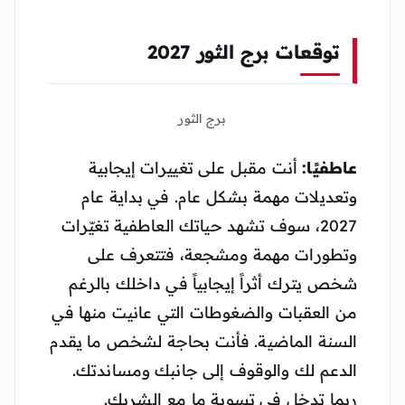
توقعات برج الثور 2027
برج الثور
عاطفيًا:
أنت مقبل على تغييرات إيجابية
وتعديلات مهمة بشكل عام. في بداية عام
2027، سوف تشهد حياتك العاطفية تغيّرات
وتطورات مهمة ومشجعة، فتتعرف على
شخص يترك أثراً إيجابياً في داخلك بالرغم
من العقبات والضغوطات التي عانيت منها في
السنة الماضية. فأنت بحاجة لشخص ما يقدم
الدعم لك والوقوف إلى جانبك ومساندتك.
ربما تدخل في تسوية ما مع الشريك.