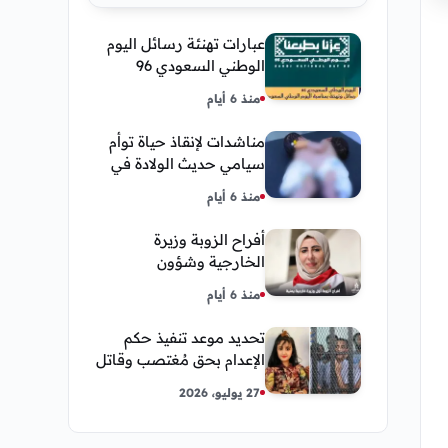
عبارات تهنئة رسائل اليوم
الوطني السعودي 96
إحتفالات وشعار اليوم
منذ 6 أيام
الوطني 2026 عزنا بطبعنا
مناشدات لإنقاذ حياة توأم
سيامي حديث الولادة في
مستشفى السبعين بصنعاء
منذ 6 أيام
أفراح الزوبة وزيرة
الخارجية وشؤون
المغتربين بالجمهورية
منذ 6 أيام
اليمنية
تحديد موعد تنفيذ حكم
الإعدام بحق مُغتصب وقاتل
الطفلة أنهار العامري
27 يوليو، 2026