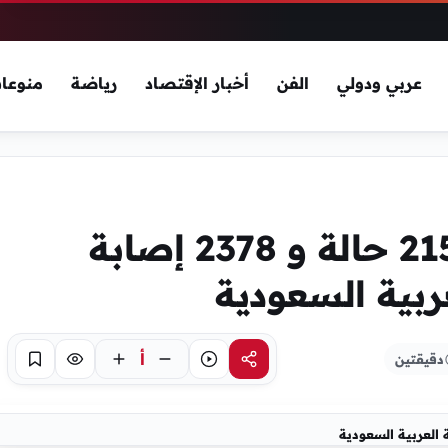
عربي ودولي
الفن
أخبار الإقتصاد
رياضة
منوعا
استرداد أكثر من 215000 حالة و 2378 إصابة
ربية السعودية
أ
دقيقتين
مشاركة
استماع
تركيز
حفظ