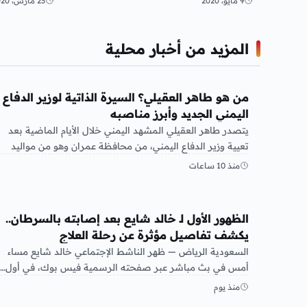
9 مايو، 2020
23 مارس، 2020
والخروج. أشارت المديرية…
المزيد من أخبار محلية
أخبار محلية
من هو طاهر العقيلي؟ السيرة الذاتية لوزير الدفاع
اليمني الجديد وأبرز مناصبه
يتصدر طاهر العقيلي المشهد اليمني خلال الأيام الماضية بعد
تعيية وزير الدفاع اليمني، من محافظة عمران وهو من مواليد
1970،وإلتحق…
منذ 10 ساعات
أخبار محلية
الظهور الأول لـ خالد شايع بعد إصابته بالسرطان..
يكشف تفاصيل مؤثرة عن رحلة العلاج
السعودية الرياض — ظهر الناشط الإجتماعي خالد شايع مساء
أمس في بث مباشر عبر صفحته الرسمية فيس بوك، في أول…
منذ يوم