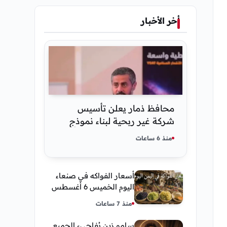
أخر الأخبار
محافظ ذمار يعلن تأسيس
شركة غير ربحية لبناء نموذج
ذكاء اصطناعي يمني
منذ 6 ساعات
أسعار الفواكه في صنعاء
اليوم الخميس 6 أغسطس
2026.. العنب والفرسك
منذ 7 ساعات
والرمان في الأسواق
سامو زين يُفاجيء الجميع