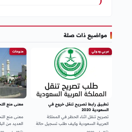
مواضيع ذات صلة
عربي ودولي
منوعات
تطبيق رابط تصريح تنقل خروج في
معنى منع الت
السعودية 2020
تصريح تنقل اثناء الحظر في المملكة
معنى منع التجو
العربية السعودية وكيف طلب تسجيل حالة
العديد من البل
لعمل واجراء التصريح الخاص بالتنقل
السعودية وس