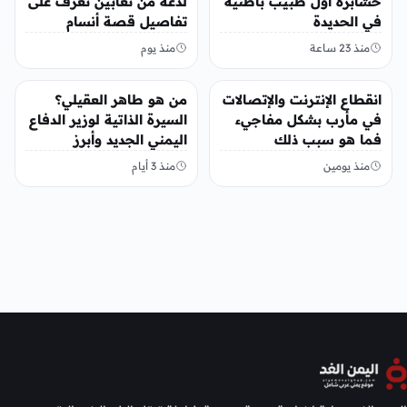
حشابرة أول طبيب باطنية
لدغة من ثعابين تعرف على
في الحديدة
تفاصيل قصة أنسام
العريقي
منذ 23 ساعة
منذ يوم
أخبار محلية
أخبار محلية
انقطاع الإنترنت والإتصالات
من هو طاهر العقيلي؟
في مأرب بشكل مفاجيء
السيرة الذاتية لوزير الدفاع
فما هو سبب ذلك
اليمني الجديد وأبرز
مناصبه
منذ يومين
منذ 3 أيام