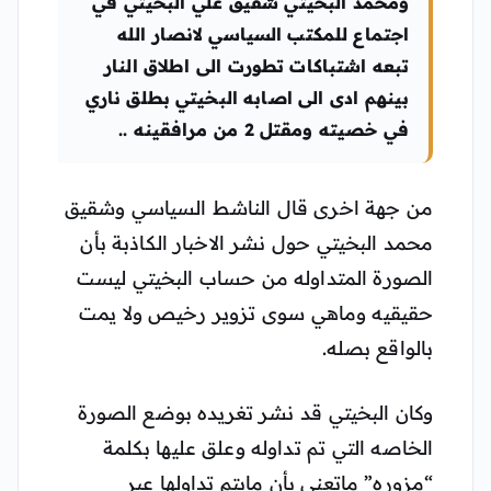
ومحمد البخيتي شقيق علي البخيتي في
اجتماع للمكتب السياسي لانصار الله
تبعه اشتباكات تطورت الى اطلاق النار
بينهم ادى الى اصابه البخيتي بطلق ناري
في خصيته ومقتل 2 من مرافقينه ..
من جهة اخرى قال الناشط السياسي وشقيق
محمد البخيتي حول نشر الاخبار الكاذبة بأن
الصورة المتداوله من حساب البخيتي ليست
حقيقيه وماهي سوى تزوير رخيص ولا يمت
بالواقع بصله.
وكان البخيتي قد نشر تغريده بوضع الصورة
الخاصه التي تم تداوله وعلق عليها بكلمة
“مزوره” ماتعني بأن مايتم تداولها عبر