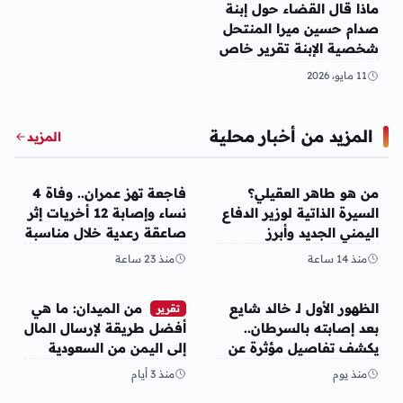
ماذا قال القضاء حول إبنة
صدام حسين ميرا المنتحل
شخصية الإبنة تقرير خاص
اليمن الغد
11 مايو، 2026
المزيد من أخبار محلية
المزيد
أخبار محلية
أخبار محلية
من هو طاهر العقيلي؟
فاجعة تهز عمران.. وفاة 4
السيرة الذاتية لوزير الدفاع
نساء وإصابة 12 أخريات إثر
اليمني الجديد وأبرز
صاعقة رعدية خلال مناسبة
مناصبه
اجتماعية
منذ 14 ساعة
منذ 23 ساعة
أخبار محلية
أخبار محلية
الظهور الأول لـ خالد شايع
من الميدان: ما هي
تقرير
بعد إصابته بالسرطان..
أفضل طريقة لإرسال المال
يكشف تفاصيل مؤثرة عن
إلى اليمن من السعودية
رحلة العلاج
وأمريكا
منذ يوم
منذ 3 أيام