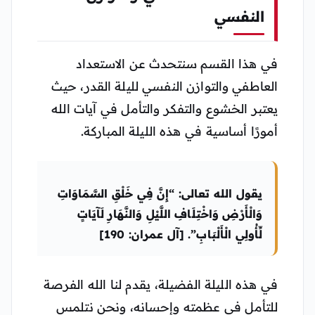
النفسي
في هذا القسم سنتحدث عن الاستعداد
العاطفي والتوازن النفسي لليلة القدر، حيث
يعتبر الخشوع والتفكر والتأمل في آيات الله
أمورًا أساسية في هذه الليلة المباركة.
يقول الله تعالى: “إِنَّ فِي خَلْقِ السَّمَاوَاتِ
وَالْأَرْضِ وَاخْتِلَافِ اللَّيْلِ وَالنَّهَارِ لَآيَاتٍ
لِّأُولِي الْأَلْبَابِ”. [آل عمران: 190]
في هذه الليلة الفضيلة، يقدم لنا الله الفرصة
للتأمل في عظمته وإحسانه، ونحن نتلمس