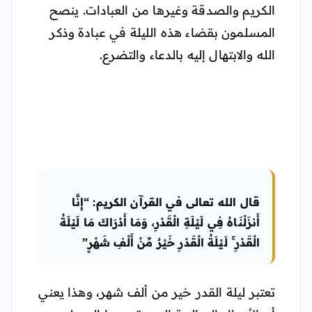
الكريم والصدقة وغيرها من العبادات. ينصح
المسلمون بقضاء هذه الليلة في عبادة وذكر
الله والابتهال إليه بالدعاء والتضرع.
قال الله تعالى في القرآن الكريم: “إِنَّا
أَنزَلْنَاهُ فِي لَيْلَةِ الْقَدْرِ، وَمَا أَدْرَاكَ مَا لَيْلَةُ
الْقَدْرِ ۚ لَيْلَةُ الْقَدْرِ خَيْرٌ مِّنْ أَلْفِ شَهْرٍ”
تعتبر ليلة القدر خير من ألف شهر، وهذا يعني