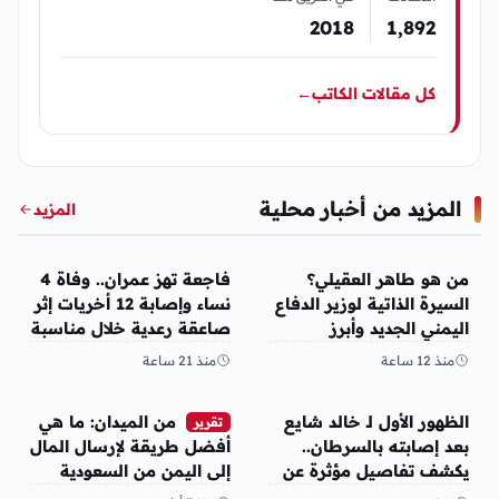
2018
1٬892
كل مقالات الكاتب
←
المزيد من أخبار محلية
المزيد
أخبار محلية
أخبار محلية
من هو طاهر العقيلي؟
فاجعة تهز عمران.. وفاة 4
السيرة الذاتية لوزير الدفاع
نساء وإصابة 12 أخريات إثر
اليمني الجديد وأبرز
صاعقة رعدية خلال مناسبة
مناصبه
اجتماعية
منذ 12 ساعة
منذ 21 ساعة
أخبار محلية
أخبار محلية
الظهور الأول لـ خالد شايع
من الميدان: ما هي
تقرير
بعد إصابته بالسرطان..
أفضل طريقة لإرسال المال
يكشف تفاصيل مؤثرة عن
إلى اليمن من السعودية
رحلة العلاج
وأمريكا