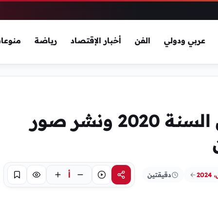
عربي ودولي
الفن
أخبار الإقتصاد
رياضة
منوعا
منع احتفال بليلة رأس السنة 2020 ونشر صور
أ
دقيقتين
مشاركة
استماع
تركيز
حفظ