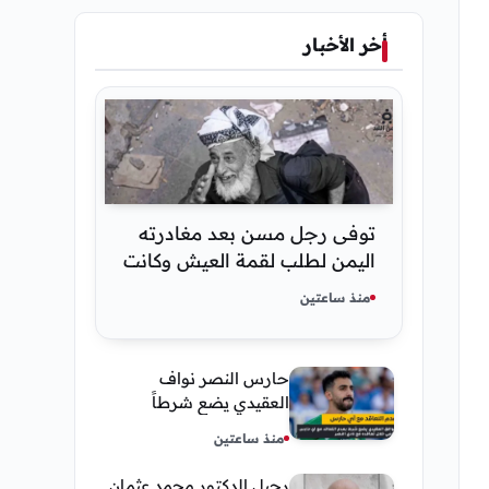
أخر الأخبار
توفى رجل مسن بعد مغادرته
اليمن لطلب لقمة العيش وكانت
أخر قبلة يقدمها لإبنته
منذ ساعتين
حارس النصر نواف
العقيدي يضع شرطاً
حاسماً لإستمراره في
منذ ساعتين
النادي
رحيل الدكتور محمد عثمان