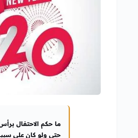
ما حكم الاحتفال برأس
حتى ولو كان على سببل