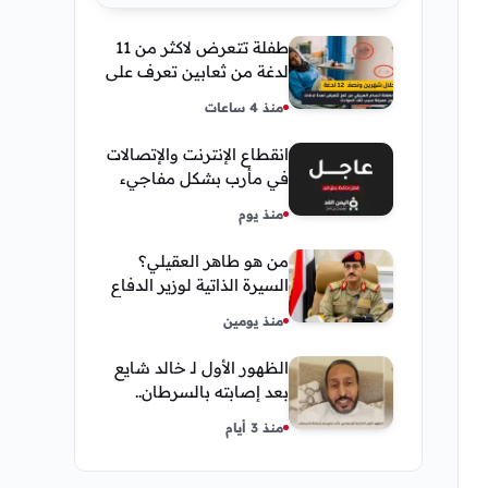
طفلة تتعرض لاكثر من 11
لدغة من ثعابين تعرف على
تفاصيل قصة أنسام
منذ 4 ساعات
العريقي
انقطاع الإنترنت والإتصالات
في مأرب بشكل مفاجيء
فما هو سبب ذلك
منذ يوم
من هو طاهر العقيلي؟
السيرة الذاتية لوزير الدفاع
اليمني الجديد وأبرز
منذ يومين
مناصبه
الظهور الأول لـ خالد شايع
بعد إصابته بالسرطان..
يكشف تفاصيل مؤثرة عن
منذ 3 أيام
رحلة العلاج