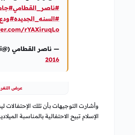
#ناصر_القطامي
#جام
#السنه_الجديده
#ودع_٢٠١٦_بك
tter.com/rYAXiruqLo
— ناصر القطامي (@nasseralqtami)
2016
عرض التغريد
وأشارت التوجيهات بأن تلك الإحتفالات ل
الإسلام تبيح الاحتفالية بالمناسبة الميلادي