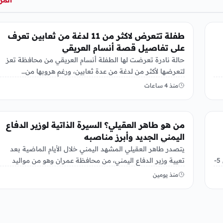
المز
أخبار محلية
طفلة تتعرض لاكثر من 11 لدغة من ثعابين تعرف
على تفاصيل قصة أنسام العريقي
حالة نادرة تعرضت لها الطفلة أنسام العريقي من محافظة تعز
لتعرضها لأكثر من لدغة من عدة ثعابين، ورغم هروبها من…
منذ 4 ساعات
أخبار محلية
من هو طاهر العقيلي؟ السيرة الذاتية لوزير الدفاع
اليمني الجديد وأبرز مناصبه
يتصدر طاهر العقيلي المشهد اليمني خلال الأيام الماضية بعد
لخدمتي الإتصالات والإنترنت بشكل مفاجي مساء اليوم الخميس 5-
تعيية وزير الدفاع اليمني، من محافظة عمران وهو من مواليد
1970،وإلتحق…
منذ يومين