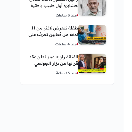
حشابرة أول طبيب باطنية
في الحديدة
منذ 3 ساعات
طفلة تتعرض لاكثر من 11
لدغة من ثعابين تعرف على
تفاصيل قصة أنسام
منذ 4 ساعات
العريقي
الفنانة راويه عمر تعلن عقد
قرانها من نزار الجولحي
منذ 15 ساعة