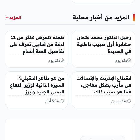
الفصل الدرساي
المزيد من أخبار محلية
المزيد
أخبار محلية
أخبار محلية
رحيل الدكتور محمد عثمان
طفلة تتعرض لاكثر من 11
حشابرة أول طبيب باطنية
لدغة من ثعابين تعرف على
في الحديدة
تفاصيل قصة أنسام
العريقي
منذ يوم
منذ يوم
أخبار محلية
أخبار محلية
انقطاع الإنترنت والإتصالات
من هو طاهر العقيلي؟
في مأرب بشكل مفاجيء
السيرة الذاتية لوزير الدفاع
فما هو سبب ذلك
اليمني الجديد وأبرز
مناصبه
منذ يومين
منذ 3 أيام