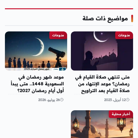
مواضيع ذات صلة
منوعات
منوعات
متى تنتهي صلاة القيام في
موعد شهر رمضان في
رمضان؟ موعد الإنتهاء من
السعودية 1448.. متى يبدأ
صلاة القيام بعد التراويح
أول أيام رمضان 2027؟
2023
12 أبريل، 2023
26 يوليو، 2026
أخبار محلية