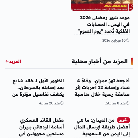
موعد شهر رمضان 2026
في اليمن.. الحسابات
الفلكية تُحدد “يوم الصوم”
10 فبراير، 2026
المزيد من أخبار محلية
المزيد
أخبار محلية
أخبار محلية
فاجعة تهز عمران.. وفاة 4
الظهور الأول لـ خالد شايع
نساء وإصابة 12 أخريات إثر
بعد إصابته بالسرطان..
صاعقة رعدية خلال مناسبة
يكشف تفاصيل مؤثرة عن
اجتماعية
رحلة العلاج
منذ 8 ساعات
منذ 20 ساعة
أخبار محلية
أخبار محلية
من الميدان: ما هي
مقتل القائد العسكري
تقرير
أفضل طريقة لإرسال المال
أسامة الردفاني بنيران
إلى اليمن من السعودية
مسلحين مجهولين في