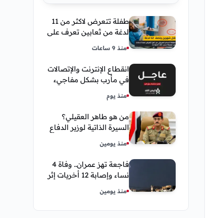
طفلة تتعرض لاكثر من 11
لدغة من ثعابين تعرف على
تفاصيل قصة أنسام
منذ 9 ساعات
العريقي
انقطاع الإنترنت والإتصالات
في مأرب بشكل مفاجيء
فما هو سبب ذلك
منذ يوم
من هو طاهر العقيلي؟
السيرة الذاتية لوزير الدفاع
اليمني الجديد وأبرز
منذ يومين
مناصبه
فاجعة تهز عمران.. وفاة 4
نساء وإصابة 12 أخريات إثر
صاعقة رعدية خلال مناسبة
منذ يومين
اجتماعية