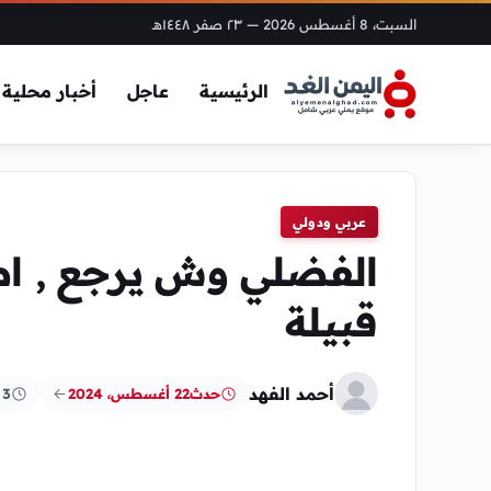
السبت، 8 أغسطس 2026
— ٢٣ صفر ١٤٤٨هـ
الرئيسية
عاجل
أخبار محلية
عربي ودولي
الفضلي وش يرجع , اص
قبيلة
أحمد الفهد
حدث
22 أغسطس، 2024
3 دقائق