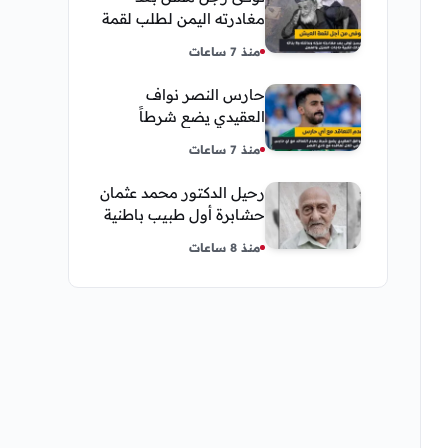
مغادرته اليمن لطلب لقمة
العيش وكانت أخر قبلة
منذ 7 ساعات
يقدمها لإبنته
حارس النصر نواف
العقيدي يضع شرطاً
حاسماً لإستمراره في
منذ 7 ساعات
النادي
رحيل الدكتور محمد عثمان
حشابرة أول طبيب باطنية
في الحديدة
منذ 8 ساعات