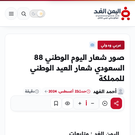
عربي ودولي
صور شعار اليوم الوطني 88
السعودي شعار العيد الوطني
للمملكة
أحمد الفهد
حدث
22 أغسطس، 2024
دقيقة
أ
مشاركة
استماع
تركيز
حفظ
اليمن الغد : متابعات