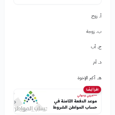
أ. زوج
ب. زوجة
ج. أب
د. أم
هـ. أكبر الإخوة
اقرأ أيضًا
عربي ودولي
موعد الدفعة الثامنة في
حساب المواطن الشروط