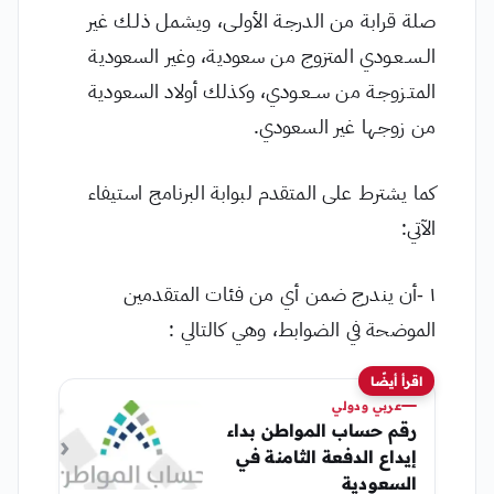
صلة قرابة من الدرجـة الأولـى، ويشمل ذلـك غير
الـسـعـودي المتزوج من سعودية، وغير السعودية
المتـزوجـة من ســعـودي، وكذلك أولاد السعودية
من زوجـها غير السعودي.
كما يشترط على المتقدم لبوابة البرنامج استيفاء
الآتي:
١ -أن يندرج ضمن أي من فئات المتقدمين
الموضحة في الضوابط، وهي كالتالي :
اقرأ أيضًا
عربي ودولي
رقم حساب المواطن بداء
إيداع الدفعة الثامنة في
السعودية