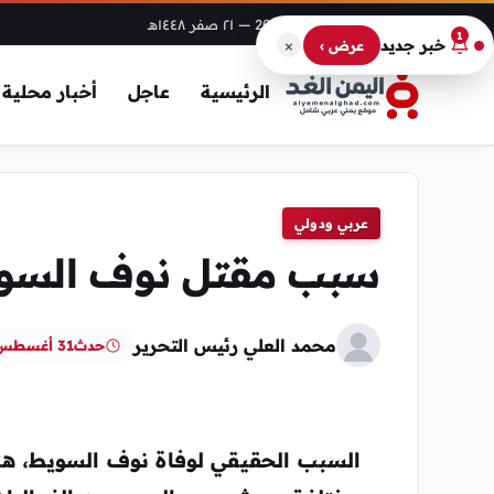
الخميس، 6 أغسطس 2026
— ٢١ صفر ١٤٤٨هـ
1
×
خبر جديد
عرض ›
الرئيسية
عاجل
أخبار محلية
عربي ودولي
سبب مقتل نوف السو
محمد العلي رئيس التحرير
حدث
31 أغسطس، 2024
السبب الحقيقي لوفاة
نوف السويط
، ه