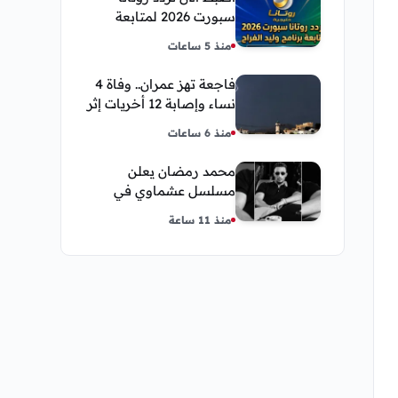
سبورت 2026 لمتابعة
برنامج وليد الفراج
منذ 5 ساعات
فاجعة تهز عمران.. وفاة 4
نساء وإصابة 12 أخريات إثر
صاعقة رعدية خلال مناسبة
منذ 6 ساعات
اجتماعية
محمد رمضان يعلن
مسلسل عشماوي في
سباق مسلسلات رمضان
منذ 11 ساعة
2027