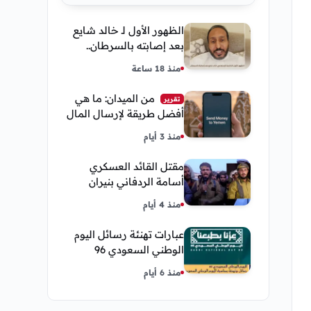
الظهور الأول لـ خالد شايع
بعد إصابته بالسرطان..
يكشف تفاصيل مؤثرة عن
منذ 18 ساعة
رحلة العلاج
من الميدان: ما هي
تقرير
أفضل طريقة لإرسال المال
إلى اليمن من السعودية
منذ 3 أيام
وأمريكا
مقتل القائد العسكري
أسامة الردفاني بنيران
مسلحين مجهولين في
منذ 4 أيام
مديرية العبر
عبارات تهنئة رسائل اليوم
الوطني السعودي 96
إحتفالات وشعار اليوم
منذ 6 أيام
الوطني 2026 عزنا بطبعنا