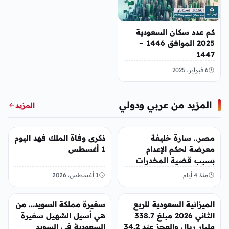
كم عدد سكان السعودية
2025 الموافق 1446 –
1447
6 فبراير، 2025
المزيد من عربي ودولي
المزيد
عربي ودولي
عربي ودولي
مصر.. سارة خليفة
ذكرى وفاة الملك فهد اليوم
معرضة لحكم الإعدام
1 أغسطس
بسبب قضية المخدرات
الكبرى
منذ 4 أيام
1 أغسطس، 2026
عربي ودولي
عربي ودولي
الميزانية السعودية للربع
سفيرة مملكة السويد… من
الثاني 2026 مبلغ 338.7
هي أسيل الشهيل سفيرة
مليار ريال والعجز عند 34.2
السعودية في السويد