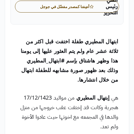
العلي
رئيس
أضِفنا كمصدر مفضّل في جوجل
التحرير
محمد العلي رئيس التحرير في «اليمن الغد»
ابتهال المطيري
طفلة اختفت قبل اكثر من
ثلاثة عشر عام ولم يتم العثور عليها إلى يومنا
هذا وظهر هاشتاق بإسم #ابتهال_المطيري
وذلك بعد ظهور صورة مشابهه للطفلة ابتهال
من خلال انتشارها.
هي
إبتهال المطيري
من مواليد 17/12/1423
هجرية وكانت قد إختفت عقب خروجها من منزل
والدها في المجمعه مع اخوتها حيث عادوا الأخوة
ولم تعد.