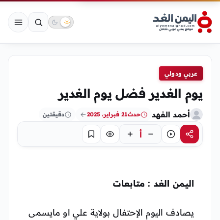
عربي ودولي
يوم الغدير فضل يوم الغدير
أحمد الفهد
حدث
21 فبراير، 2025
دقيقتين
أ
مشاركة
استماع
تركيز
حفظ
اليمن الغد : متابعات
يصادف اليوم الإحتفال بولاية علي او مايسمى