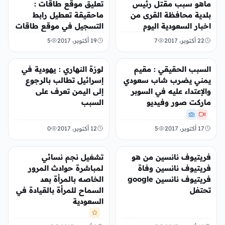
ماهو سبب مقتل رئيس
تعليق موقع طاقات :
بلدية محافظة القرى من
ماحقيقة تعطيل رابط
اخبار السعودية اليوم
التسجيل في موقع طاقات
22 أكتوبر، 2017
7
19 أكتوبر، 2017
5
عربي ودولي
عربي ودولي
السبب الحقيقي : مقيم
لوزة النهاري : يهودية في
يمني يضرب شاب سعودي
إسرائيل تطالب بالرجوع
والإعتداء عليه في السوبر
إلى اليمن تعرف على
ماركت صور وفيديو
السبب
17 أكتوبر، 2017
5
12 أكتوبر، 2017
0
عربي ودولي
عربي ودولي
فريتيوف نانسين من هو
تشغيل نجم نسائي
فريتيوف نانسين وفاة
لمباشرة حوادث المرور
فريتيوف نانسين google
الخاصه بالمرأة بعد
تحتفل
السماح للمرأة بالقيادة في
السعودية