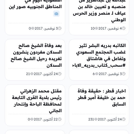
منصبه و تعيين خالد بن
المناطق الجنوبيه صور اين
عياف لـ منصر وزير الحرس
الوطني
4 نوفمبر، 2017
10
3 نوفمبر، 2017
0
عربي ودولي
عربي ودولي
الكاتبه بدريه البشر تثير
بعد وفاة الشيخ صالح
غضب المجتمع السعودي
السدلان مغردون ينشرون
وتفاعل في هاشتاق
تغريده رحيل الشيخ صالح
#سحب_كتاب_بدريه_الاباحي
السدلان
3 نوفمبر، 2017
6
24 أكتوبر، 2017
21
عربي ودولي
عربي ودولي
اخبار قطر : حقيقة وفاة
مقتل محمد الزهراني
حمد بن خليفة أمير قطر
رئيس بلدية القرى التابعة
السابق
لمحافظة الباحة وإنتحار
الجاني
24 أكتوبر، 2017
231
22 أكتوبر، 2017
0
عربي ودولي
عربي ودولي