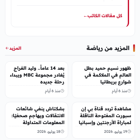
كل مقالات الكاتب
←
المزيد من رياضة
المزيد
رياضة
رياضة
ظهور نسيم حميد بطل
بعد 14 عاماً.. وليد الفراج
العالم في الملاكمة في
يُغادر مجموعة MBC ويبداء
شوارع بريطانيا
رحلة جديده
منذ 6 أيام
منذ 6 أيام
رياضة
رياضة
مشاهدة تردد قناة بي إن
بشكتاش ينفي شائعات
سبورت المفتوحة الناقلة
الانتقالات ويهاجم صحفيًا:
لمباراة الأرجنتين وإسبانيا
المعلومات المتداولة
في نهائي كأس العالم
“مختلقة”
19 يوليو، 2026
18 يوليو، 2026
2026