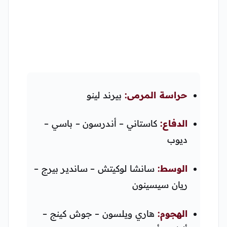
حراسة المرمى:
بيرند لينو
الدفاع:
كاستاني – أندرسون – باسي –
ديوب
الوسط:
سانشا لوكيتش – ساندير بيرج –
ريان سيسينون
الهجوم:
هاري ويلسون – جوش كينج –