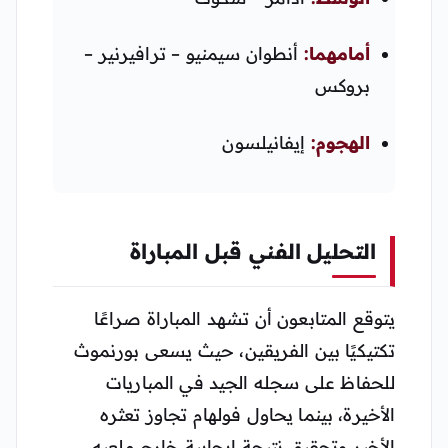
أمامهما:
أنطوان سيمنيو – ترافيرنير –
بروكس
الهجوم:
إيفانيلسون
التحليل الفني قبل المباراة
يتوقع المتابعون أن تشهد المباراة صراعًا
تكتيكيًا بين الفريقين، حيث يسعى بورنموث
للحفاظ على سجله الجيد في المباريات
الأخيرة، بينما يحاول فولهام تجاوز تعثره
الأخير وتحقيق نتيجة إيجابية خارج ملعبه.