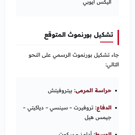
أليكس أيوبي
تشكيل بورنموث المتوقع
جاء تشكيل بورنموث الرسمي على النحو
التالي:
حراسة المرمى:
بيتروفيتش
الدفاع:
تروفيرت – سينسي – دياكيتي –
جيمس هيل
الوسط:
أدامز – سكوت