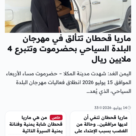
ماريا قحطان تتألق في مهرجان
البلدة السياحي بحضرموت وتتبرع 4
ملايين ريال
اليمن الغد: شهدت مدينة المكلا – حضرموت مساء الأربعاء
الموافق 15 يوليو 2026 انطلاق فعاليات مهرجان البلدة
السياحي، الذي يُعد…
14 يوليو، 2026
33
تريندات
الفن
ماريا قحطان تنفي أن
من هي ماريا
خاص
لديها مرافقين.. وحالة من
قحطان شابة يمنية وفنانة
الغضب بسبب الإعتداء على
يمنية السيرة الذاتية